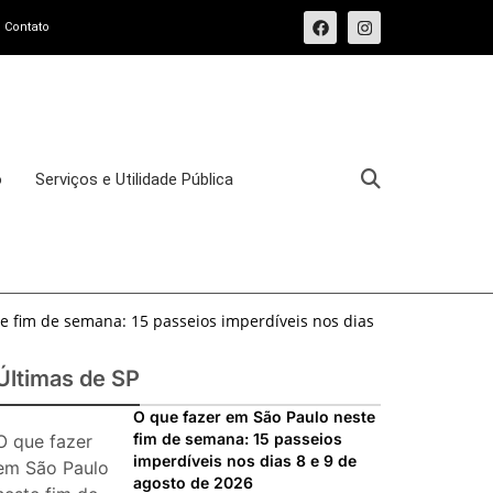
Contato
o
Serviços e Utilidade Pública
e fim de semana: 15 passeios imperdíveis nos dias
sforma o Bixiga em um pedaço da Itália durante
Últimas de SP
osto de 2026: festas italianas, eventos,
O que fazer em São Paulo neste
fim de semana: 15 passeios
O que fazer
s imperdíveis
imperdíveis nos dias 8 e 9 de
ias 25 e 26 de julho: festas, shows, exposições e
em São Paulo
agosto de 2026