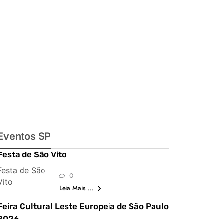
exposições,
shows,
parques,
gastronomia,
automobilismo
e lazer para
toda a família
Eventos SP
Festa de São Vito
Festa de São
0
Vito
Leia Mais ...
Feira Cultural Leste Europeia de São Paulo
2026