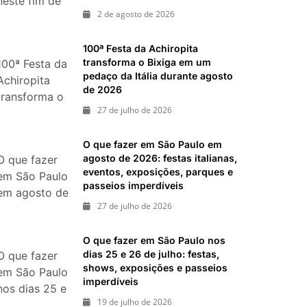
neste fim de
ias 18 e 19 de julho de 2026: festas julinas, shows,
2 de agosto de 2026
semana: 15
passeios imperdíveis
passeios
inal de semana de 11 e 12 de julho: guia completo
100ª Festa da Achiropita
imperdíveis
, shows, parques, gastronomia, automobilismo e
transforma o Bixiga em um
100ª Festa da
nos dias 8 e
pedaço da Itália durante agosto
Achiropita
9 de agosto
de 2026
transforma o
de 2026
27 de julho de 2026
Bixiga em um
pedaço da
O que fazer em São Paulo em
Itália durante
agosto de 2026: festas italianas,
O que fazer
agosto de
eventos, exposições, parques e
em São Paulo
2026
passeios imperdíveis
em agosto de
27 de julho de 2026
2026: festas
italianas,
O que fazer em São Paulo nos
eventos,
dias 25 e 26 de julho: festas,
O que fazer
exposições,
shows, exposições e passeios
em São Paulo
parques e
imperdíveis
nos dias 25 e
passeios
19 de julho de 2026
26 de julho: