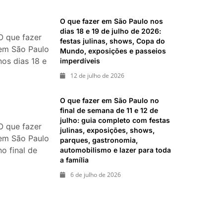
imperdíveis
festas,
O que fazer em São Paulo nos
shows,
dias 18 e 19 de julho de 2026:
exposições e
O que fazer
festas julinas, shows, Copa do
passeios
em São Paulo
Mundo, exposições e passeios
imperdíveis
nos dias 18 e
imperdíveis
19 de julho
12 de julho de 2026
de 2026:
festas julinas,
O que fazer em São Paulo no
shows, Copa
final de semana de 11 e 12 de
do Mundo,
julho: guia completo com festas
O que fazer
julinas, exposições, shows,
exposições e
em São Paulo
parques, gastronomia,
passeios
no final de
automobilismo e lazer para toda
imperdíveis
a família
semana de 11
e 12 de julho:
6 de julho de 2026
guia
completo
com festas
julinas,