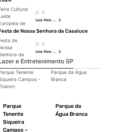
Feira Cultural
0
Leste
Leia Mais ...
Europeia de
São Paulo
Festa de Nossa Senhora da Casaluce
Festa de
0
Nossa
Leia Mais ...
Senhora da
Lazer e Entretenimento SP
Casaluce
Parque Tenente
Parque da Água
Siqueira Campos -
Branca
Trianon
Parque
Parque da
Tenente
Água Branca
Siqueira
Campos –