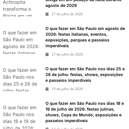
agosto de 2026
Achiropita
agosto de 2026
transforma o
27 de julho de 2026
Bixiga em um
pedaço da Itália
O que fazer em São Paulo em agosto de
durante agosto
O que fazer em
2026: festas italianas, eventos,
de 2026
São Paulo em
exposições, parques e passeios
imperdíveis
agosto de 2026:
festas italianas,
27 de julho de 2026
eventos,
exposições,
O que fazer em São Paulo nos dias 25 e
O que fazer em
parques e
26 de julho: festas, shows, exposições
São Paulo nos
e passeios imperdíveis
passeios
dias 25 e 26 de
imperdíveis
19 de julho de 2026
julho: festas,
shows,
O que fazer em São Paulo nos dias 18 e
exposições e
O que fazer em
19 de julho de 2026: festas julinas,
passeios
São Paulo nos
shows, Copa do Mundo, exposições e
imperdíveis
passeios imperdíveis
dias 18 e 19 de
julho de 2026: