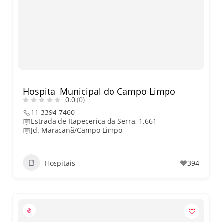
nos dias 18 e 19 de julho de
2026: festas julinas, shows,
Copa do Mundo, exposições
e passeios imperdíveis
Hospital Municipal do Campo Limpo
0.0
(0)
11 3394-7460
Estrada de Itapecerica da Serra, 1.661
Jd. Maracanã/Campo Limpo
Hospitais
394