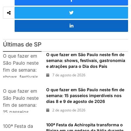
Últimas de SP
O que fazer em São Paulo neste fim de
O que fazer em
semana: shows, festivais, gastronomia
São Paulo neste
e atrações para o Dia dos Pais
fim de semana:
7 de agosto de 2026
shows, festivais,
gastronomia e
O que fazer em São Paulo neste fim de
atrações para o
O que fazer em
semana: 15 passeios imperdíveis nos
Dia dos Pais
São Paulo neste
dias 8 e 9 de agosto de 2026
fim de semana:
2 de agosto de 2026
15 passeios
imperdíveis nos
100ª Festa da Achiropita transforma o
dias 8 e 9 de
100ª Festa da
Bixiga em um pedaço da Itália durante