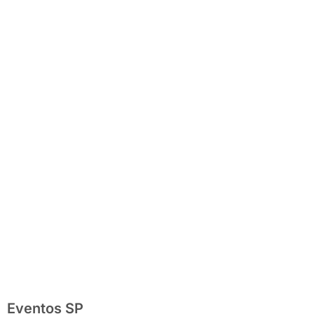
completo com
festas julinas,
exposições,
shows, parques,
gastronomia,
automobilismo e
lazer para toda
a família
Eventos SP