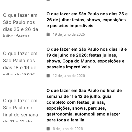
eventos,
exposições,
O que fazer em São Paulo nos dias 25 e
O que fazer em
parques e
26 de julho: festas, shows, exposições
São Paulo nos
e passeios imperdíveis
passeios
dias 25 e 26 de
imperdíveis
19 de julho de 2026
julho: festas,
shows,
O que fazer em São Paulo nos dias 18 e
exposições e
O que fazer em
19 de julho de 2026: festas julinas,
passeios
São Paulo nos
shows, Copa do Mundo, exposições e
imperdíveis
passeios imperdíveis
dias 18 e 19 de
julho de 2026:
12 de julho de 2026
festas julinas,
shows, Copa do
O que fazer em São Paulo no final de
Mundo,
semana de 11 e 12 de julho: guia
O que fazer em
completo com festas julinas,
exposições e
São Paulo no
exposições, shows, parques,
passeios
gastronomia, automobilismo e lazer
final de semana
imperdíveis
para toda a família
de 11 e 12 de
julho: guia
6 de julho de 2026