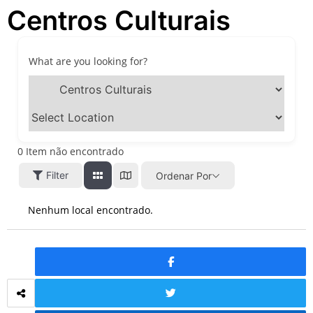
Centros Culturais
passeios imperdíveis nos
dias 8 e 9 de agosto de 2026
100ª Festa da Achiropita
transforma o Bixiga em um
What are you looking for?
pedaço da Itália durante
agosto de 2026
O que fazer em São Paulo
em agosto de 2026: festas
italianas, eventos,
exposições, parques e
0
Item não encontrado
passeios imperdíveis
Filter
Ordenar Por
O que fazer em São Paulo
nos dias 25 e 26 de julho:
festas, shows, exposições e
Nenhum local encontrado.
passeios imperdíveis
O que fazer em São Paulo
nos dias 18 e 19 de julho de
2026: festas julinas, shows,
Copa do Mundo, exposições
e passeios imperdíveis