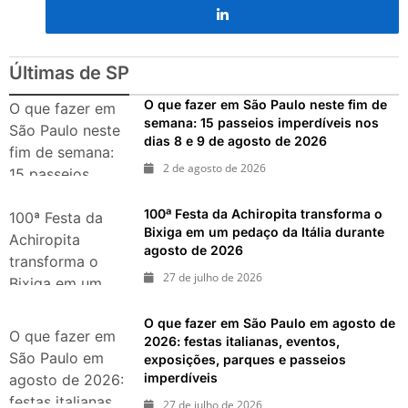
O que fazer em São Paulo no
final de semana de 11 e 12
de julho: guia completo com
festas julinas, exposições,
Últimas de SP
shows, parques,
gastronomia, automobilismo
O que fazer em São Paulo neste fim de
O que fazer em
e lazer para toda a família
semana: 15 passeios imperdíveis nos
São Paulo neste
dias 8 e 9 de agosto de 2026
fim de semana:
2 de agosto de 2026
15 passeios
imperdíveis nos
100ª Festa da Achiropita transforma o
dias 8 e 9 de
100ª Festa da
Bixiga em um pedaço da Itália durante
agosto de 2026
Achiropita
agosto de 2026
transforma o
27 de julho de 2026
Bixiga em um
pedaço da Itália
O que fazer em São Paulo em agosto de
durante agosto
O que fazer em
2026: festas italianas, eventos,
de 2026
São Paulo em
exposições, parques e passeios
imperdíveis
agosto de 2026:
festas italianas,
27 de julho de 2026