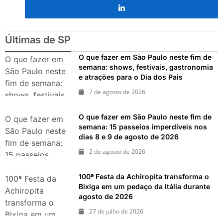
nos dias 18 e 19 de julho de
2026: festas julinas, shows,
Copa do Mundo, exposições
e passeios imperdíveis
Últimas de SP
O que fazer em São Paulo neste fim de
O que fazer em
semana: shows, festivais, gastronomia
São Paulo neste
e atrações para o Dia dos Pais
fim de semana:
7 de agosto de 2026
shows, festivais,
gastronomia e
O que fazer em São Paulo neste fim de
atrações para o
O que fazer em
semana: 15 passeios imperdíveis nos
Dia dos Pais
São Paulo neste
dias 8 e 9 de agosto de 2026
fim de semana:
2 de agosto de 2026
15 passeios
imperdíveis nos
100ª Festa da Achiropita transforma o
dias 8 e 9 de
100ª Festa da
Bixiga em um pedaço da Itália durante
agosto de 2026
Achiropita
agosto de 2026
transforma o
27 de julho de 2026
Bixiga em um