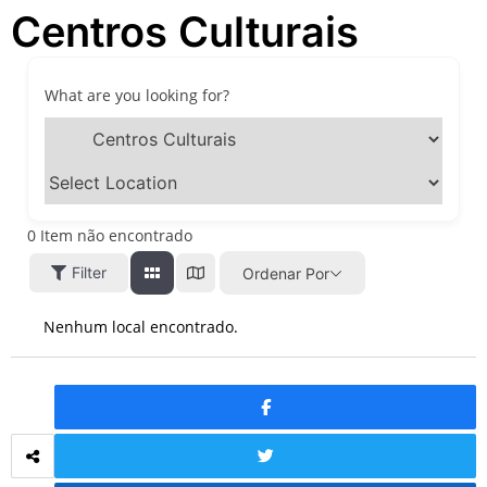
Centros Culturais
festivais, gastronomia e
atrações para o Dia dos Pais
O que fazer em São Paulo
neste fim de semana: 15
What are you looking for?
passeios imperdíveis nos
dias 8 e 9 de agosto de 2026
100ª Festa da Achiropita
transforma o Bixiga em um
pedaço da Itália durante
agosto de 2026
0
Item não encontrado
O que fazer em São Paulo
Filter
Ordenar Por
em agosto de 2026: festas
italianas, eventos,
exposições, parques e
Nenhum local encontrado.
passeios imperdíveis
O que fazer em São Paulo
nos dias 25 e 26 de julho:
festas, shows, exposições e
passeios imperdíveis
O que fazer em São Paulo