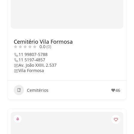
nos dias 18 e 19 de julho de
2026: festas julinas, shows,
Copa do Mundo, exposições
e passeios imperdíveis
Cemitério Vila Formosa
0.0
(0)
11 99807-5788
11 5197-4857
Av. João XXIII, 2.537
Vila Formosa
Cemitérios
46