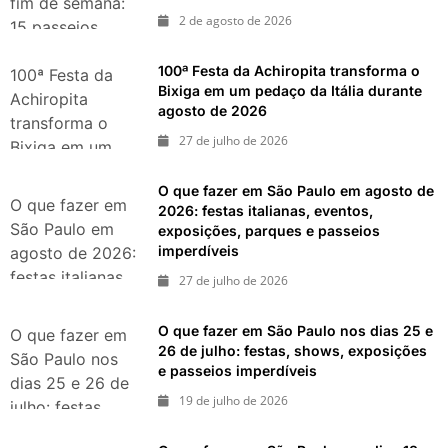
fim de semana:
2 de agosto de 2026
15 passeios
imperdíveis nos
100ª Festa da Achiropita transforma o
dias 8 e 9 de
100ª Festa da
Bixiga em um pedaço da Itália durante
agosto de 2026
Achiropita
agosto de 2026
transforma o
27 de julho de 2026
Bixiga em um
pedaço da Itália
O que fazer em São Paulo em agosto de
durante agosto
O que fazer em
2026: festas italianas, eventos,
de 2026
São Paulo em
exposições, parques e passeios
imperdíveis
agosto de 2026:
festas italianas,
27 de julho de 2026
eventos,
exposições,
O que fazer em São Paulo nos dias 25 e
O que fazer em
parques e
26 de julho: festas, shows, exposições
São Paulo nos
e passeios imperdíveis
passeios
dias 25 e 26 de
imperdíveis
19 de julho de 2026
julho: festas,
shows,