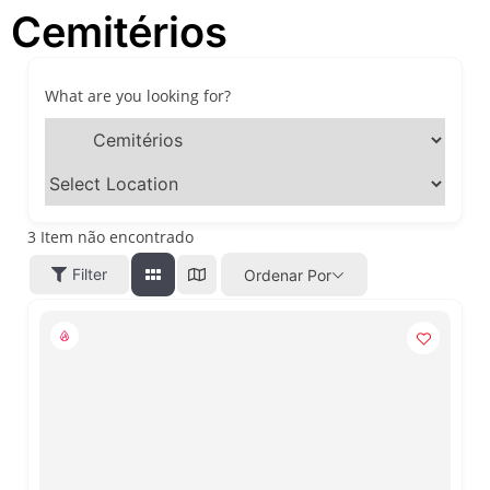
Cemitérios
festivais, gastronomia e
atrações para o Dia dos Pais
O que fazer em São Paulo
neste fim de semana: 15
What are you looking for?
passeios imperdíveis nos
dias 8 e 9 de agosto de 2026
100ª Festa da Achiropita
transforma o Bixiga em um
pedaço da Itália durante
agosto de 2026
3
Item não encontrado
O que fazer em São Paulo
Filter
Ordenar Por
em agosto de 2026: festas
italianas, eventos,
exposições, parques e
passeios imperdíveis
O que fazer em São Paulo
nos dias 25 e 26 de julho:
festas, shows, exposições e
passeios imperdíveis
O que fazer em São Paulo