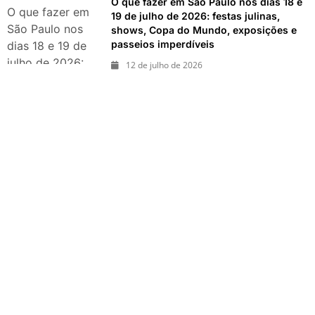
O que fazer em São Paulo nos dias 18 e
exposições e
O que fazer em
19 de julho de 2026: festas julinas,
passeios
São Paulo nos
shows, Copa do Mundo, exposições e
imperdíveis
passeios imperdíveis
dias 18 e 19 de
julho de 2026:
12 de julho de 2026
festas julinas,
shows, Copa do
Mundo,
exposições e
passeios
imperdíveis