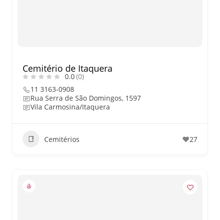
nos dias 18 e 19 de julho de
2026: festas julinas, shows,
Copa do Mundo, exposições
e passeios imperdíveis
Cemitério de Itaquera
0.0
(0)
11 3163-0908
Rua Serra de São Domingos, 1597
Vila Carmosina/Itaquera
Cemitérios
27