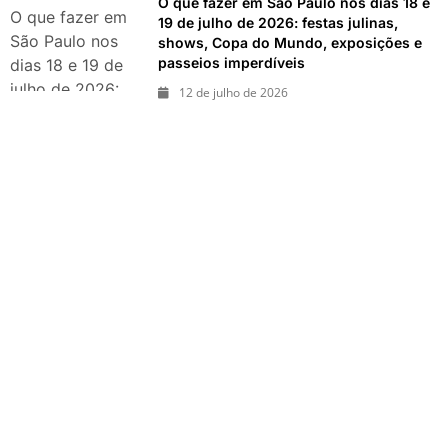
O que fazer em São Paulo nos dias 18 e
exposições e
O que fazer em
19 de julho de 2026: festas julinas,
passeios
São Paulo nos
shows, Copa do Mundo, exposições e
imperdíveis
passeios imperdíveis
dias 18 e 19 de
julho de 2026:
12 de julho de 2026
festas julinas,
shows, Copa do
Mundo,
exposições e
passeios
imperdíveis