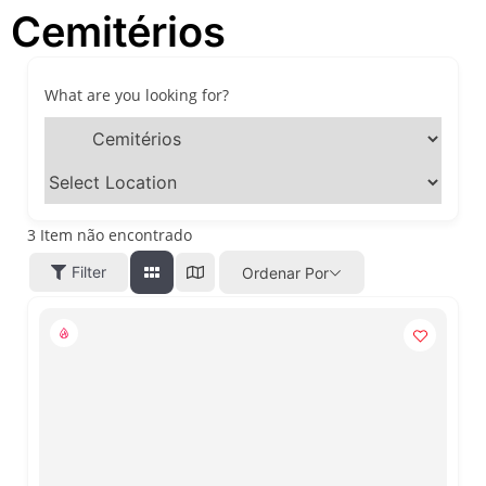
Cemitérios
festivais, gastronomia e
atrações para o Dia dos Pais
O que fazer em São Paulo
neste fim de semana: 15
What are you looking for?
passeios imperdíveis nos
dias 8 e 9 de agosto de 2026
100ª Festa da Achiropita
transforma o Bixiga em um
pedaço da Itália durante
agosto de 2026
3
Item não encontrado
O que fazer em São Paulo
Filter
Ordenar Por
em agosto de 2026: festas
italianas, eventos,
exposições, parques e
passeios imperdíveis
O que fazer em São Paulo
nos dias 25 e 26 de julho:
festas, shows, exposições e
passeios imperdíveis
O que fazer em São Paulo