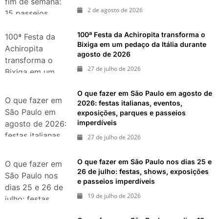
fim de semana:
2 de agosto de 2026
15 passeios
imperdíveis nos
100ª Festa da Achiropita transforma o
dias 8 e 9 de
100ª Festa da
Bixiga em um pedaço da Itália durante
agosto de 2026
Achiropita
agosto de 2026
transforma o
27 de julho de 2026
Bixiga em um
pedaço da Itália
O que fazer em São Paulo em agosto de
durante agosto
O que fazer em
2026: festas italianas, eventos,
de 2026
São Paulo em
exposições, parques e passeios
imperdíveis
agosto de 2026:
festas italianas,
27 de julho de 2026
eventos,
exposições,
O que fazer em São Paulo nos dias 25 e
O que fazer em
parques e
26 de julho: festas, shows, exposições
São Paulo nos
e passeios imperdíveis
passeios
dias 25 e 26 de
imperdíveis
19 de julho de 2026
julho: festas,
shows,