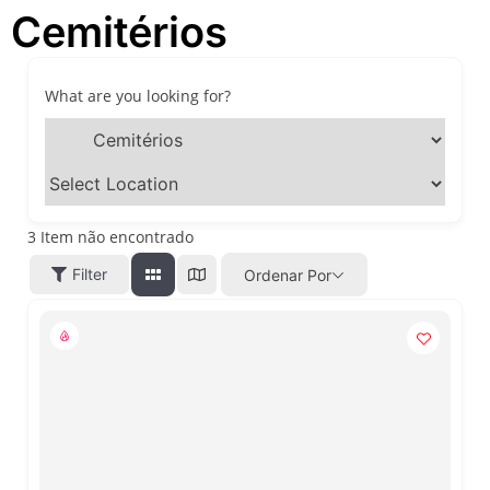
Cemitérios
festivais, gastronomia e
atrações para o Dia dos Pais
O que fazer em São Paulo
neste fim de semana: 15
What are you looking for?
passeios imperdíveis nos
dias 8 e 9 de agosto de 2026
100ª Festa da Achiropita
transforma o Bixiga em um
pedaço da Itália durante
agosto de 2026
3
Item não encontrado
O que fazer em São Paulo
Filter
Ordenar Por
em agosto de 2026: festas
italianas, eventos,
exposições, parques e
passeios imperdíveis
O que fazer em São Paulo
nos dias 25 e 26 de julho:
festas, shows, exposições e
passeios imperdíveis
O que fazer em São Paulo