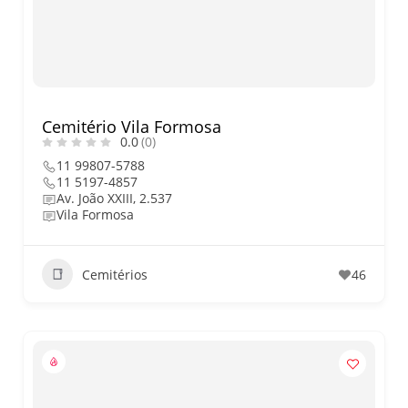
nos dias 18 e 19 de julho de
2026: festas julinas, shows,
Copa do Mundo, exposições
e passeios imperdíveis
Cemitério Vila Formosa
0.0
(0)
11 99807-5788
11 5197-4857
Av. João XXIII, 2.537
Vila Formosa
Cemitérios
46