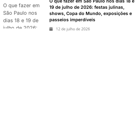
O que fazer em São Paulo nos dias 18 e
exposições e
O que fazer em
19 de julho de 2026: festas julinas,
passeios
São Paulo nos
shows, Copa do Mundo, exposições e
imperdíveis
passeios imperdíveis
dias 18 e 19 de
julho de 2026:
12 de julho de 2026
festas julinas,
shows, Copa do
Mundo,
exposições e
passeios
imperdíveis