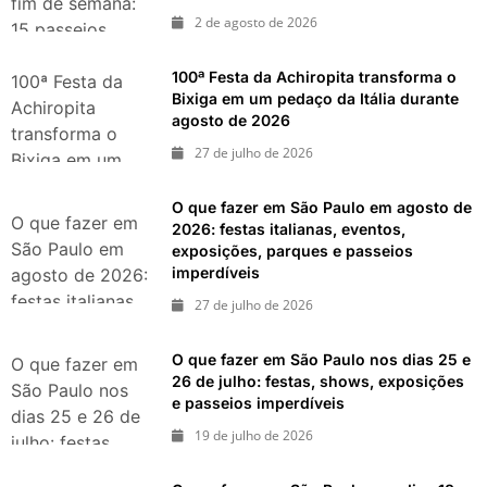
fim de semana:
2 de agosto de 2026
15 passeios
imperdíveis nos
100ª Festa da Achiropita transforma o
dias 8 e 9 de
100ª Festa da
Bixiga em um pedaço da Itália durante
agosto de 2026
Achiropita
agosto de 2026
transforma o
27 de julho de 2026
Bixiga em um
pedaço da Itália
O que fazer em São Paulo em agosto de
durante agosto
O que fazer em
2026: festas italianas, eventos,
de 2026
São Paulo em
exposições, parques e passeios
imperdíveis
agosto de 2026:
festas italianas,
27 de julho de 2026
eventos,
exposições,
O que fazer em São Paulo nos dias 25 e
O que fazer em
parques e
26 de julho: festas, shows, exposições
São Paulo nos
e passeios imperdíveis
passeios
dias 25 e 26 de
imperdíveis
19 de julho de 2026
julho: festas,
shows,