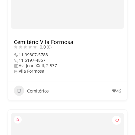
nos dias 18 e 19 de julho de
2026: festas julinas, shows,
Copa do Mundo, exposições
e passeios imperdíveis
Cemitério Vila Formosa
0.0
(0)
11 99807-5788
11 5197-4857
Av. João XXIII, 2.537
Vila Formosa
Cemitérios
46