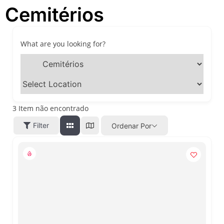
Cemitérios
festivais, gastronomia e
atrações para o Dia dos Pais
O que fazer em São Paulo
neste fim de semana: 15
What are you looking for?
passeios imperdíveis nos
dias 8 e 9 de agosto de 2026
100ª Festa da Achiropita
transforma o Bixiga em um
pedaço da Itália durante
agosto de 2026
3
Item não encontrado
O que fazer em São Paulo
Filter
Ordenar Por
em agosto de 2026: festas
italianas, eventos,
exposições, parques e
passeios imperdíveis
O que fazer em São Paulo
nos dias 25 e 26 de julho:
festas, shows, exposições e
passeios imperdíveis
O que fazer em São Paulo