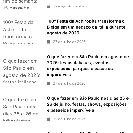
fim de semana:
2 de agosto de 2026
15 passeios
imperdíveis nos
100ª Festa da Achiropita transforma o
dias 8 e 9 de
100ª Festa da
Bixiga em um pedaço da Itália durante
agosto de 2026
Achiropita
agosto de 2026
transforma o
27 de julho de 2026
Bixiga em um
pedaço da Itália
O que fazer em São Paulo em agosto de
durante agosto
O que fazer em
2026: festas italianas, eventos,
de 2026
São Paulo em
exposições, parques e passeios
imperdíveis
agosto de 2026:
festas italianas,
27 de julho de 2026
eventos,
exposições,
O que fazer em São Paulo nos dias 25 e
O que fazer em
parques e
26 de julho: festas, shows, exposições
São Paulo nos
e passeios imperdíveis
passeios
dias 25 e 26 de
imperdíveis
19 de julho de 2026
julho: festas,
shows,