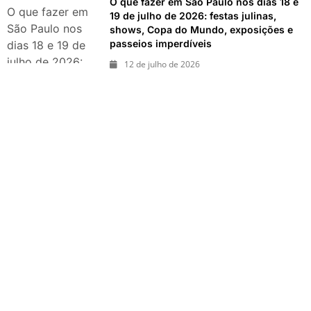
O que fazer em São Paulo nos dias 18 e
exposições e
O que fazer em
19 de julho de 2026: festas julinas,
passeios
São Paulo nos
shows, Copa do Mundo, exposições e
imperdíveis
passeios imperdíveis
dias 18 e 19 de
julho de 2026:
12 de julho de 2026
festas julinas,
shows, Copa do
Mundo,
exposições e
passeios
imperdíveis