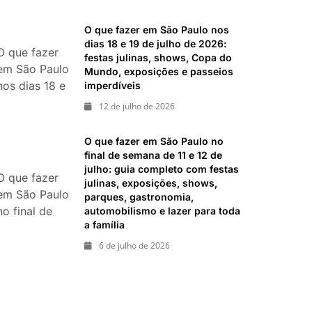
imperdíveis
festas,
O que fazer em São Paulo nos
shows,
dias 18 e 19 de julho de 2026:
exposições e
O que fazer
festas julinas, shows, Copa do
passeios
em São Paulo
Mundo, exposições e passeios
imperdíveis
nos dias 18 e
imperdíveis
19 de julho
12 de julho de 2026
de 2026:
festas julinas,
O que fazer em São Paulo no
shows, Copa
final de semana de 11 e 12 de
do Mundo,
julho: guia completo com festas
O que fazer
julinas, exposições, shows,
exposições e
em São Paulo
parques, gastronomia,
passeios
no final de
automobilismo e lazer para toda
imperdíveis
a família
semana de 11
e 12 de julho:
6 de julho de 2026
guia
completo
com festas
julinas,