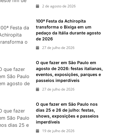
neste fim de
ias 18 e 19 de julho de 2026: festas julinas, shows,
2 de agosto de 2026
semana: 15
passeios imperdíveis
passeios
inal de semana de 11 e 12 de julho: guia completo
100ª Festa da Achiropita
imperdíveis
, shows, parques, gastronomia, automobilismo e
transforma o Bixiga em um
100ª Festa da
nos dias 8 e
pedaço da Itália durante agosto
Achiropita
9 de agosto
de 2026
transforma o
de 2026
27 de julho de 2026
Bixiga em um
pedaço da
O que fazer em São Paulo em
Itália durante
agosto de 2026: festas italianas,
O que fazer
agosto de
eventos, exposições, parques e
em São Paulo
2026
passeios imperdíveis
em agosto de
27 de julho de 2026
2026: festas
italianas,
O que fazer em São Paulo nos
eventos,
dias 25 e 26 de julho: festas,
O que fazer
exposições,
shows, exposições e passeios
em São Paulo
parques e
imperdíveis
nos dias 25 e
passeios
19 de julho de 2026
26 de julho: