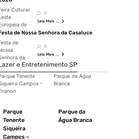
Feira Cultural
0
Leste
Leia Mais ...
Europeia de
São Paulo
Festa de Nossa Senhora da Casaluce
Festa de
0
Nossa
Leia Mais ...
Senhora da
Lazer e Entretenimento SP
Casaluce
Parque Tenente
Parque da Água
Siqueira Campos -
Branca
Trianon
Parque
Parque da
Tenente
Água Branca
Siqueira
Campos –