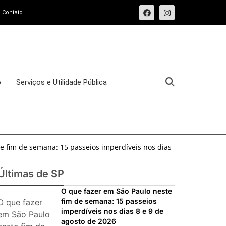
Contato
o
Serviços e Utilidade Pública
e fim de semana: 15 passeios imperdíveis nos dias
sforma o Bixiga em um pedaço da Itália durante
Últimas de SP
osto de 2026: festas italianas, eventos,
O que fazer em São Paulo neste
fim de semana: 15 passeios
O que fazer
s imperdíveis
imperdíveis nos dias 8 e 9 de
ias 25 e 26 de julho: festas, shows, exposições e
em São Paulo
agosto de 2026