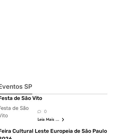
exposições,
shows,
parques,
gastronomia,
automobilismo
e lazer para
toda a família
Eventos SP
Festa de São Vito
Festa de São
0
Vito
Leia Mais ...
Feira Cultural Leste Europeia de São Paulo
2026