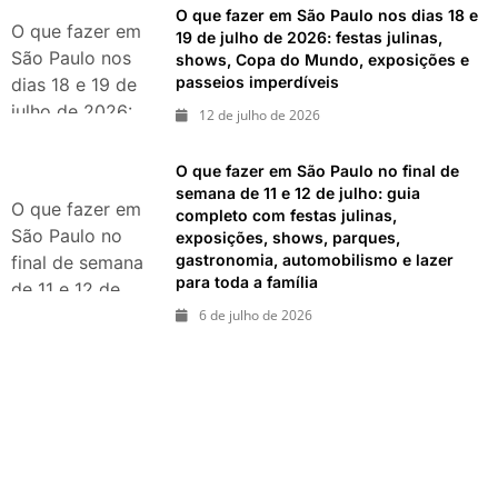
O que fazer em São Paulo nos dias 18 e
exposições e
O que fazer em
19 de julho de 2026: festas julinas,
passeios
São Paulo nos
shows, Copa do Mundo, exposições e
imperdíveis
passeios imperdíveis
dias 18 e 19 de
julho de 2026:
12 de julho de 2026
festas julinas,
shows, Copa do
O que fazer em São Paulo no final de
Mundo,
semana de 11 e 12 de julho: guia
O que fazer em
completo com festas julinas,
exposições e
São Paulo no
exposições, shows, parques,
passeios
gastronomia, automobilismo e lazer
final de semana
imperdíveis
para toda a família
de 11 e 12 de
julho: guia
6 de julho de 2026
completo com
festas julinas,
exposições,
shows, parques,
gastronomia,
automobilismo e