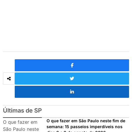
O que fazer em São Paulo no
final de semana de 11 e 12
de julho: guia completo com
festas julinas, exposições,
shows, parques,
gastronomia, automobilismo
e lazer para toda a família
Últimas de SP
O que fazer em São Paulo neste fim de
O que fazer em
semana: 15 passeios imperdíveis nos
São Paulo neste