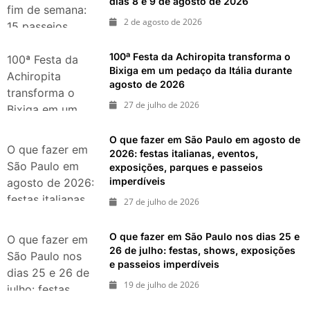
dias 8 e 9 de agosto de 2026
fim de semana:
2 de agosto de 2026
15 passeios
imperdíveis nos
100ª Festa da Achiropita transforma o
dias 8 e 9 de
100ª Festa da
Bixiga em um pedaço da Itália durante
agosto de 2026
Achiropita
agosto de 2026
transforma o
27 de julho de 2026
Bixiga em um
pedaço da Itália
O que fazer em São Paulo em agosto de
durante agosto
O que fazer em
2026: festas italianas, eventos,
de 2026
São Paulo em
exposições, parques e passeios
imperdíveis
agosto de 2026:
festas italianas,
27 de julho de 2026
eventos,
exposições,
O que fazer em São Paulo nos dias 25 e
O que fazer em
parques e
26 de julho: festas, shows, exposições
São Paulo nos
e passeios imperdíveis
passeios
dias 25 e 26 de
imperdíveis
19 de julho de 2026
julho: festas,
shows,