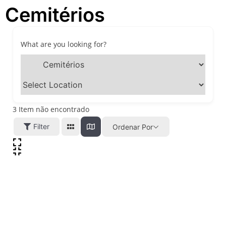
Cemitérios
passeios imperdíveis nos
dias 8 e 9 de agosto de 2026
100ª Festa da Achiropita
transforma o Bixiga em um
What are you looking for?
pedaço da Itália durante
agosto de 2026
O que fazer em São Paulo
em agosto de 2026: festas
italianas, eventos,
exposições, parques e
3
Item não encontrado
passeios imperdíveis
Filter
Ordenar Por
O que fazer em São Paulo
nos dias 25 e 26 de julho:
festas, shows, exposições e
passeios imperdíveis
O que fazer em São Paulo
nos dias 18 e 19 de julho de
2026: festas julinas, shows,
Copa do Mundo, exposições
e passeios imperdíveis