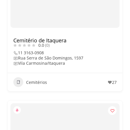
nos dias 18 e 19 de julho de
2026: festas julinas, shows,
Copa do Mundo, exposições
e passeios imperdíveis
Cemitério de Itaquera
0.0
(0)
11 3163-0908
Rua Serra de São Domingos, 1597
Vila Carmosina/Itaquera
Cemitérios
27