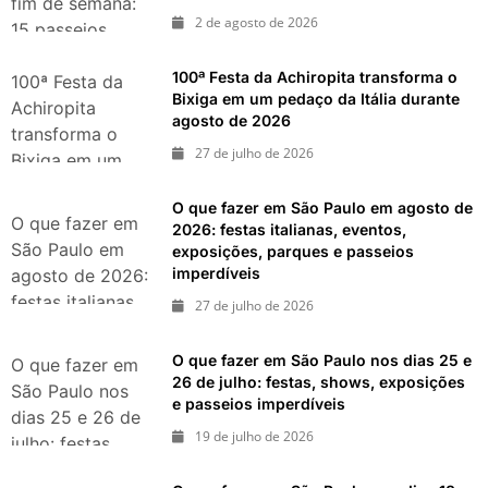
fim de semana:
2 de agosto de 2026
15 passeios
imperdíveis nos
100ª Festa da Achiropita transforma o
dias 8 e 9 de
100ª Festa da
Bixiga em um pedaço da Itália durante
agosto de 2026
Achiropita
agosto de 2026
transforma o
27 de julho de 2026
Bixiga em um
pedaço da Itália
O que fazer em São Paulo em agosto de
durante agosto
O que fazer em
2026: festas italianas, eventos,
de 2026
São Paulo em
exposições, parques e passeios
imperdíveis
agosto de 2026:
festas italianas,
27 de julho de 2026
eventos,
exposições,
O que fazer em São Paulo nos dias 25 e
O que fazer em
parques e
26 de julho: festas, shows, exposições
São Paulo nos
e passeios imperdíveis
passeios
dias 25 e 26 de
imperdíveis
19 de julho de 2026
julho: festas,
shows,