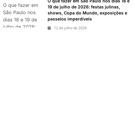
O que fazer em São Paulo nos dias 18 e
exposições e
O que fazer em
19 de julho de 2026: festas julinas,
passeios
São Paulo nos
shows, Copa do Mundo, exposições e
imperdíveis
passeios imperdíveis
dias 18 e 19 de
julho de 2026:
12 de julho de 2026
festas julinas,
shows, Copa do
Mundo,
exposições e
passeios
imperdíveis