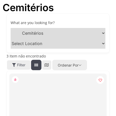
Cemitérios
festivais, gastronomia e
atrações para o Dia dos Pais
O que fazer em São Paulo
neste fim de semana: 15
What are you looking for?
passeios imperdíveis nos
dias 8 e 9 de agosto de 2026
100ª Festa da Achiropita
transforma o Bixiga em um
pedaço da Itália durante
agosto de 2026
3
Item não encontrado
O que fazer em São Paulo
Filter
Ordenar Por
em agosto de 2026: festas
italianas, eventos,
exposições, parques e
passeios imperdíveis
O que fazer em São Paulo
nos dias 25 e 26 de julho:
festas, shows, exposições e
passeios imperdíveis
O que fazer em São Paulo