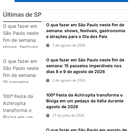
nos dias 18 e 19 de julho de
2026: festas julinas, shows,
Copa do Mundo, exposições
Últimas de SP
e passeios imperdíveis
O que fazer em São Paulo neste fim de
O que fazer em
semana: shows, festivais, gastronomia
São Paulo neste
e atrações para o Dia dos Pais
fim de semana:
7 de agosto de 2026
shows, festivais,
gastronomia e
O que fazer em São Paulo neste fim de
atrações para o
O que fazer em
semana: 15 passeios imperdíveis nos
Dia dos Pais
São Paulo neste
dias 8 e 9 de agosto de 2026
fim de semana:
2 de agosto de 2026
15 passeios
imperdíveis nos
100ª Festa da Achiropita transforma o
dias 8 e 9 de
100ª Festa da
Bixiga em um pedaço da Itália durante
agosto de 2026
Achiropita
agosto de 2026
transforma o
27 de julho de 2026
Bixiga em um
pedaço da Itália
O que fazer em São Paulo em agosto de