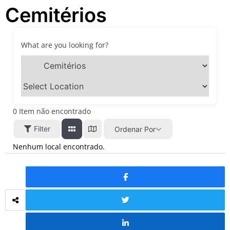
Cemitérios
festivais, gastronomia e
atrações para o Dia dos Pais
O que fazer em São Paulo
neste fim de semana: 15
What are you looking for?
passeios imperdíveis nos
dias 8 e 9 de agosto de 2026
100ª Festa da Achiropita
transforma o Bixiga em um
pedaço da Itália durante
agosto de 2026
0
Item não encontrado
O que fazer em São Paulo
Filter
Ordenar Por
em agosto de 2026: festas
italianas, eventos,
Nenhum local encontrado.
exposições, parques e
passeios imperdíveis
O que fazer em São Paulo
nos dias 25 e 26 de julho:
festas, shows, exposições e
passeios imperdíveis
O que fazer em São Paulo