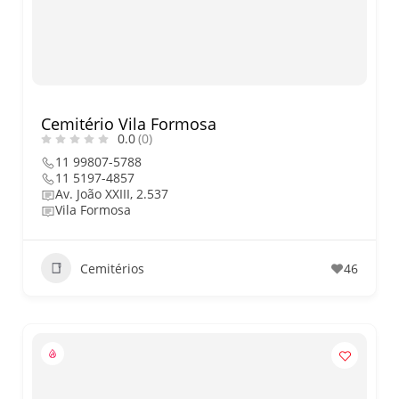
nos dias 18 e 19 de julho de
2026: festas julinas, shows,
Copa do Mundo, exposições
e passeios imperdíveis
Cemitério Vila Formosa
0.0
(0)
11 99807-5788
11 5197-4857
Av. João XXIII, 2.537
Vila Formosa
Cemitérios
46