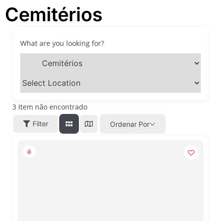
Cemitérios
festivais, gastronomia e
atrações para o Dia dos Pais
O que fazer em São Paulo
neste fim de semana: 15
What are you looking for?
passeios imperdíveis nos
dias 8 e 9 de agosto de 2026
100ª Festa da Achiropita
transforma o Bixiga em um
pedaço da Itália durante
agosto de 2026
3
Item não encontrado
O que fazer em São Paulo
Filter
Ordenar Por
em agosto de 2026: festas
italianas, eventos,
exposições, parques e
passeios imperdíveis
O que fazer em São Paulo
nos dias 25 e 26 de julho:
festas, shows, exposições e
passeios imperdíveis
O que fazer em São Paulo