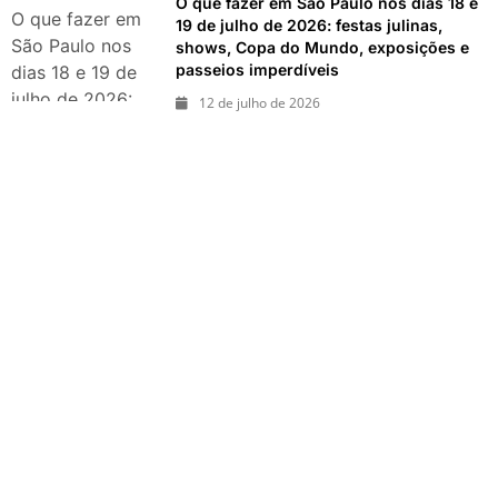
O que fazer em São Paulo nos dias 18 e
exposições e
O que fazer em
19 de julho de 2026: festas julinas,
passeios
São Paulo nos
shows, Copa do Mundo, exposições e
imperdíveis
passeios imperdíveis
dias 18 e 19 de
julho de 2026:
12 de julho de 2026
festas julinas,
shows, Copa do
Mundo,
exposições e
passeios
imperdíveis