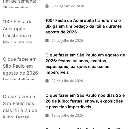
fim de semana:
2 de agosto de 2026
15 passeios
imperdíveis nos
100ª Festa da Achiropita transforma o
dias 8 e 9 de
100ª Festa da
Bixiga em um pedaço da Itália durante
agosto de 2026
Achiropita
agosto de 2026
transforma o
27 de julho de 2026
Bixiga em um
pedaço da Itália
O que fazer em São Paulo em agosto de
durante agosto
O que fazer em
2026: festas italianas, eventos,
de 2026
São Paulo em
exposições, parques e passeios
imperdíveis
agosto de 2026:
festas italianas,
27 de julho de 2026
eventos,
exposições,
O que fazer em São Paulo nos dias 25 e
O que fazer em
parques e
26 de julho: festas, shows, exposições
São Paulo nos
e passeios imperdíveis
passeios
dias 25 e 26 de
imperdíveis
19 de julho de 2026
julho: festas,
shows,